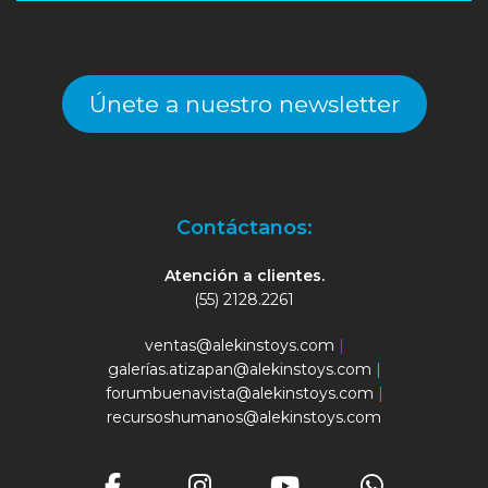
Únete a nuestro newsletter
Contáctanos:
Atención a clientes.
(55) 2128.2261
ventas@alekinstoys.com
|
galerías.atizapan@alekinstoys.com
|
forumbuenavista@alekinstoys.com
|
recursoshumanos@alekinstoys.com