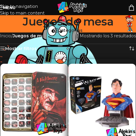
Skip to navigation
MENU
Skip to main content
Juegos de mesa
Categorías
Inicio
/
Juegos de mesa
Mostrando los 3 resultados
Mostrar filtros