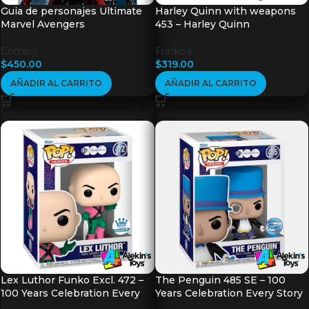
Guia de personajes Ultimate
Harley Quinn with weapons
Marvel Avengers
453 – Harley Quinn
Comics
Funko's
$
450.00
$
319.00
AÑADIR AL CARRITO
AÑADIR AL CARRITO
Lex Luthor Funko Excl. 472 –
The Penguin 485 SE – 100
100 Years Celebration Every
Years Celebration Every Story
Story