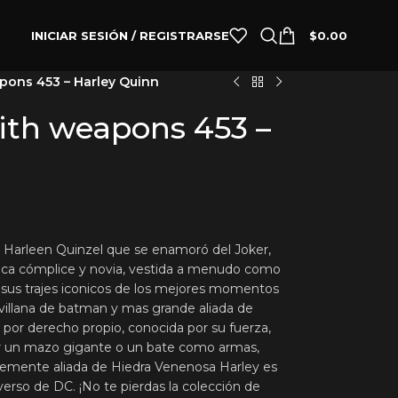
INICIAR SESIÓN / REGISTRARSE
$
0.00
pons 453 – Harley Quinn
ith weapons 453 –
. Harleen Quinzel que se enamoró del Joker,
tica cómplice y novia, vestida a menudo como
on sus trajes iconicos de los mejores momentos
 villana de batman y mas grande aliada de
na por derecho propio, conocida por su fuerza,
sar un mazo gigante o un bate como armas,
temente aliada de Hiedra Venenosa Harley es
iverso de DC. ¡No te pierdas la colección de