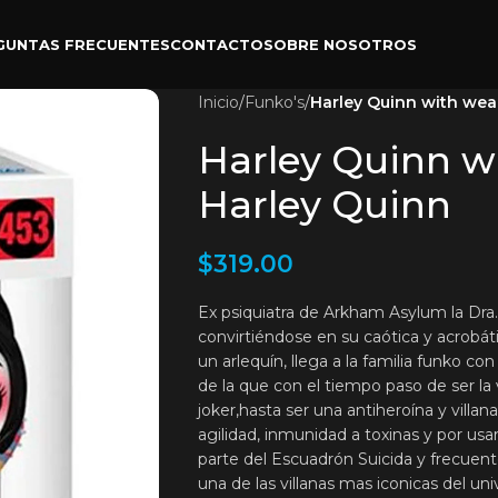
GUNTAS FRECUENTES
CONTACTO
SOBRE NOSOTROS
Inicio
/
Funko's
/
Harley Quinn with wea
Harley Quinn w
Harley Quinn
$
319.00
Ex psiquiatra de Arkham Asylum la Dra
convirtiéndose en su caótica y acrobá
un arlequín, llega a la familia funko c
de la que con el tiempo paso de ser la
joker,hasta ser una antiheroína y villa
agilidad, inmunidad a toxinas y por u
parte del Escuadrón Suicida y frecuen
una de las villanas mas iconicas del un