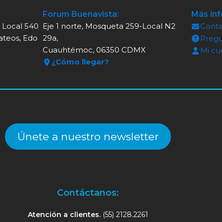
Forum Buenavista:
Más in
, Local 540
Eje 1 norte, Mosqueta 259-Local N2
Cont
ateos, Edo
29a,
Pregu
Cuauhtémoc, 06350 CDMX
Mi cu
¿Cómo llegar?
Únete a nuestro newsletter
Contáctanos:
Atención a clientes.
(55) 2128.2261