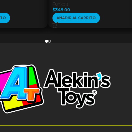
Funko's
$
349.00
ITO
AÑADIR AL CARRITO