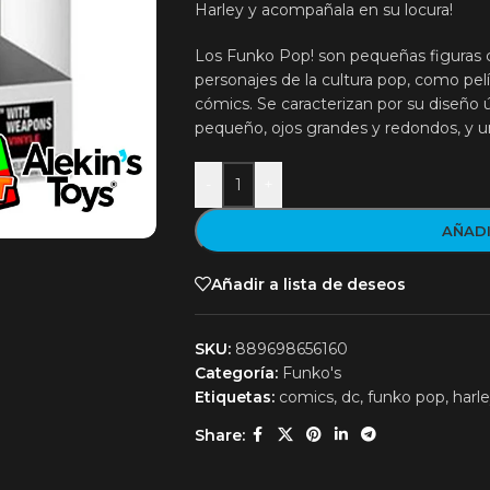
Harley y acompañala en su locura!
Los Funko Pop! son pequeñas figuras c
personajes de la cultura pop, como pelí
cómics. Se caracterizan por su diseño
pequeño, ojos grandes y redondos, y un
-
+
AÑADI
Añadir a lista de deseos
SKU:
889698656160
Categoría:
Funko's
Etiquetas:
comics
,
dc
,
funko pop
,
harl
Share: