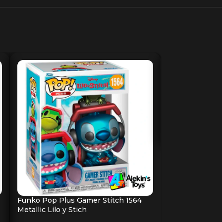
Funko Pop Sti
Edition
Funko's
$
299.00
AÑADIR AL CA
Funko Pop Plus Gamer Stitch 1564
Metallic Lilo y Stich