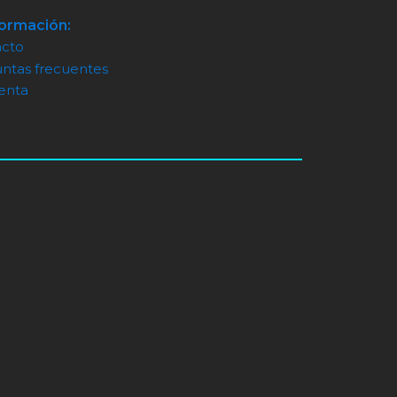
formación:
acto
ntas frecuentes
enta