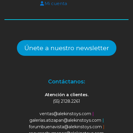
Mi cuenta
Únete a nuestro newsletter
Contáctanos:
Atención a clientes.
(55) 2128.2261
ventas@alekinstoys.com
|
galerías.atizapan@alekinstoys.com
|
forumbuenavista@alekinstoys.com
|