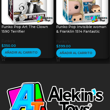
Funko Pop Art The Clown
Funko Pop Invisible woman
1590 Terrifier
& Franklin 1514 Fantastic
Four
Funko's
Funko's
$
350.00
$
399.00
AÑADIR AL CARRITO
AÑADIR AL CARRITO