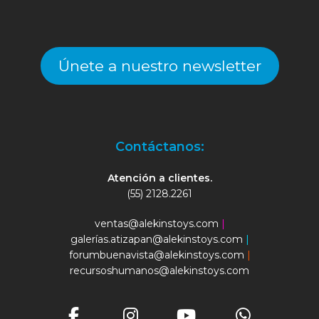
Únete a nuestro newsletter
Contáctanos:
Atención a clientes.
(55) 2128.2261
ventas@alekinstoys.com
|
galerías.atizapan@alekinstoys.com
|
forumbuenavista@alekinstoys.com
|
recursoshumanos@alekinstoys.com