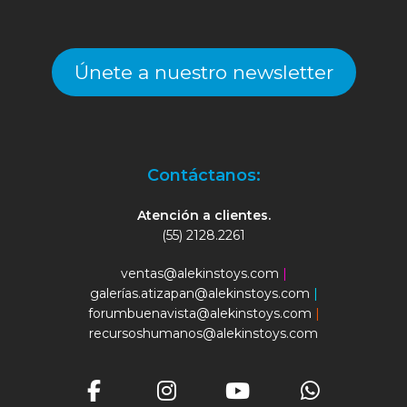
Únete a nuestro newsletter
Contáctanos:
Atención a clientes.
(55) 2128.2261
ventas@alekinstoys.com
|
galerías.atizapan@alekinstoys.com
|
forumbuenavista@alekinstoys.com
|
recursoshumanos@alekinstoys.com