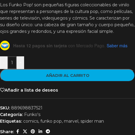
Los Funko Pop! son pequeñas figuras coleccionables de vinilo
que representan a personajes de la cultura pop, como películas,
series de televisión, videojuegos y cómics. Se caracterizan por
su diseño único: una cabeza de gran tamaño y cuerpo pequeño,
ojos grandes y redondos, y una expresión facial simple.
Hasta 12 pagos sin tarjeta
con Mercado Pago.
Saber más
-
+
AÑADIR AL CARRITO
Añadir a lista de deseos
SKU:
889698837521
Categoría:
Funko's
Etiquetas:
comics
,
funko pop
,
marvel
,
spider man
Share: