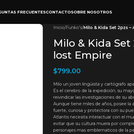
GUNTAS FRECUENTES
CONTACTO
SOBRE NOSOTROS
Inicio
/
Funko's
/
Milo & Kida Set 2pzs – 
Milo & Kida Set 
lost Empire
$
799.00
Milo un joven lingüista y cartógrafo a
Es el cerebro de la expedición; su may
reivindicar las investigaciones de su ab
Aunque tiene miles de años, posee la a
fuerte, curiosa y protectora con su pue
Atlantis necesita interactuar con el mu
evitar que su cultura muera por comple
personajes mas emblematicos de la peli