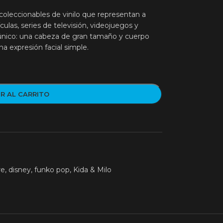
oleccionables de vinilo que representan a
culas, series de televisión, videojuegos y
 único: una cabeza de gran tamaño y cuerpo
a expresión facial simple.
R AL CARRITO
re
,
disney
,
funko pop
,
Kida & Milo