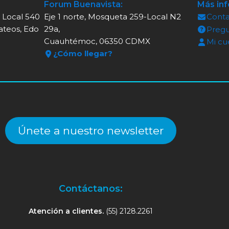
Forum Buenavista:
Más in
, Local 540
Eje 1 norte, Mosqueta 259-Local N2
Cont
ateos, Edo
29a,
Pregu
Cuauhtémoc, 06350 CDMX
Mi cu
¿Cómo llegar?
Únete a nuestro newsletter
Contáctanos:
Atención a clientes.
(55) 2128.2261