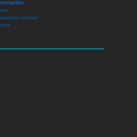
formación:
acto
ntas frecuentes
enta