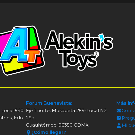
Forum Buenavista:
Más in
, Local 540
Eje 1 norte, Mosqueta 259-Local N2
Cont
ateos, Edo
29a,
Pregu
Cuauhtémoc, 06350 CDMX
Mi cu
¿Cómo llegar?