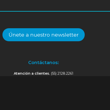
Únete a nuestro newsletter
Contáctanos:
Atención a clientes.
(55) 2128.2261
an@alekinstoys.com
|
forumbuenavista@alekinstoys.com
|
recur
Facebook
Instagram
YouTube
WhatsApp