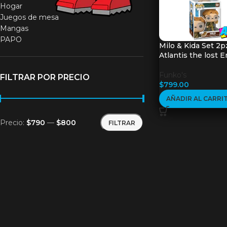
Hogar
Juegos de mesa
Mangas
PAPO
Milo & Kida Set 2p
Atlantis the lost 
Funko's
FILTRAR POR PRECIO
$
799.00
AÑADIR AL CARRI
Precio:
$790
—
$800
FILTRAR