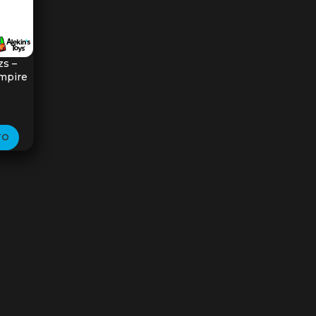
zs –
Empire
TO