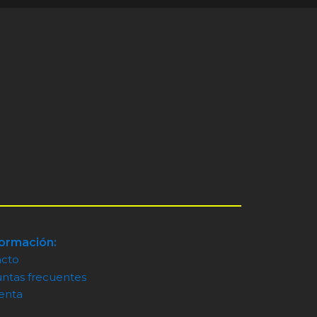
formación:
acto
ntas frecuentes
enta