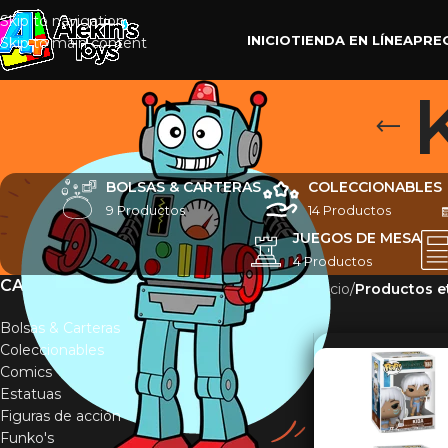
Skip to navigation
INICIO
TIENDA EN LÍNEA
PRE
Skip to main content
BOLSAS & CARTERAS
COLECCIONABLES
9 Productos
14 Productos
JUEGOS DE MESA
4 Productos
CATEGORÍAS
Inicio
/
Productos e
Bolsas & Carteras
Coleccionables
Comics
Estatuas
Figuras de acción
Funko's