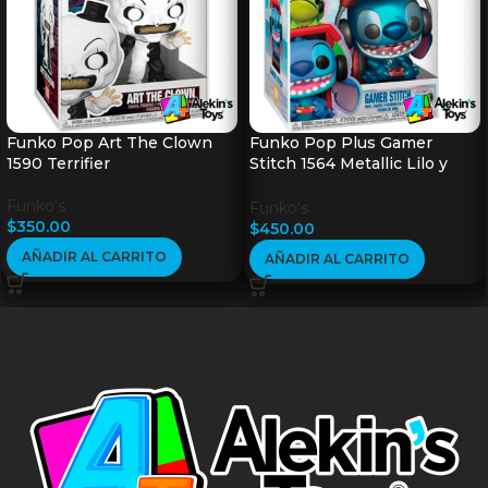
Funko Pop Art The Clown
Funko Pop Plus Gamer
1590 Terrifier
Stitch 1564 Metallic Lilo y
Stich
Funko's
Funko's
$
350.00
$
450.00
AÑADIR AL CARRITO
AÑADIR AL CARRITO