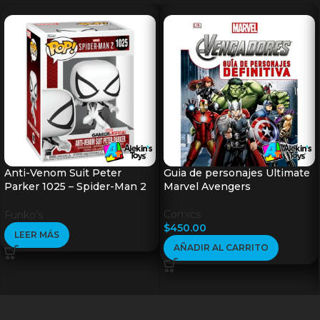
Anti-Venom Suit Peter
Guia de personajes Ultimate
Parker 1025 – Spider-Man 2
Marvel Avengers
GV
Comics
Funko's
$
450.00
LEER MÁS
AÑADIR AL CARRITO