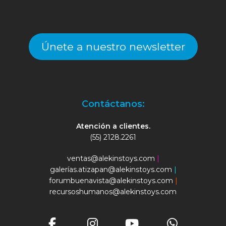
Únete a nuestro newsletter
Contáctanos:
Atención a clientes.
(55) 2128.2261
ventas@alekinstoys.com
|
galerías.atizapan@alekinstoys.com
|
forumbuenavista@alekinstoys.com
|
recursoshumanos@alekinstoys.com