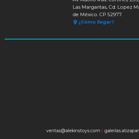
Las Margaritas, Cd. Lopez M
de México. CP 52977.
¿Cómo llegar?
ventas@alekinstoys.com
|
galerías.atizap