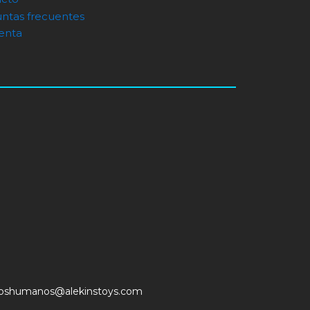
ntas frecuentes
enta
soshumanos@alekinstoys.com