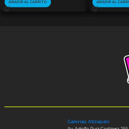
AÑADIR AL CARRITO
AÑADIR AL CARR
Galerías Atizapán:
Av. Adolfo Ruiz Cortínez 255