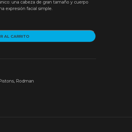
 único: una cabeza de gran tamaño y cuerpo
a expresión facial simple.
R AL CARRITO
Pistons
,
Rodman