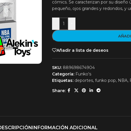
cómics. Se caracterizan por su diseño
pequeño, ojos grandes y redondos, y un
-
+
AÑADI
Añadir a lista de deseos
SKU:
889698674904
Categoría:
Funko's
Etiquetas:
deportes
,
funko pop
,
NBA
,
Share:
DESCRIPCIÓN
INFORMACIÓN ADICIONAL