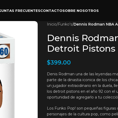
GUNTAS FRECUENTES
CONTACTO
SOBRE NOSOTROS
Inicio
/
Funko's
/
Dennis Rodman NBA All 
Dennis Rodman 
Detroit Pistons
$
399.00
Denis Rodman una de las leyendas mas
parte de la dinastia iconica de los chic
un jugador extraodinario en la duela, l
los detroit pistons en el año 92 con el u
oportunidad de agregarlo a tu colecció
Los Funko Pop! son pequeñas figuras c
personajes de la cultura pop, como pelí