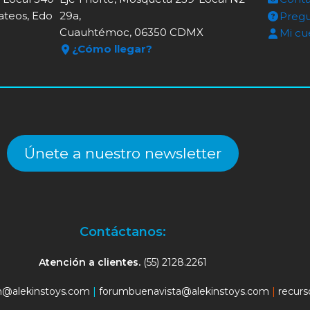
ateos, Edo
29a,
Pregu
Cuauhtémoc, 06350 CDMX
Mi cu
¿Cómo llegar?
Únete a nuestro newsletter
Contáctanos:
Atención a clientes.
(55) 2128.2261
an@alekinstoys.com
|
forumbuenavista@alekinstoys.com
|
recur