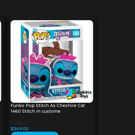
Funko Pop Stitch As Cheshire Cat
Funko Pop Stit
1460 Stitch in custome
Stich
Funko's
Funko's
$
349.00
$
349.00