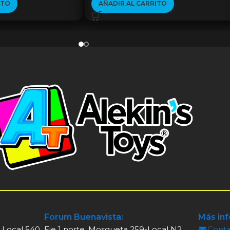
ITO
AÑADIR AL CARRITO
Forum Buenavista:
Más in
, Local 540
Eje 1 norte, Mosqueta 259-Local N2
Cont