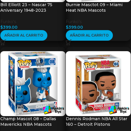
Bill Elliott 23 – Nascar 75
Burnie Masctot 09 – Miami
Aniversary 1948-2023
Heat NBA Mascots
Funko's
Funko's
$
399.00
$
399.00
AÑADIR AL CARRITO
AÑADIR AL CARRITO
Champ Mascot 08 – Dallas
Dennis Rodman NBA All Star
Mavericks NBA Mascots
160 – Detroit Pistons