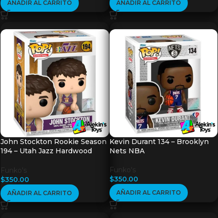
AÑADIR AL CARRITO
AÑADIR AL CARRITO
John Stockton Rookie Season
Kevin Durant 134 – Brooklyn
194 – Utah Jazz Hardwood
Nets NBA
Classics
Funko's
Funko's
$
350.00
$
350.00
AÑADIR AL CARRITO
AÑADIR AL CARRITO