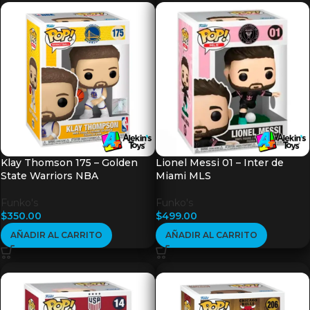
Klay Thomson 175 – Golden
Lionel Messi 01 – Inter de
State Warriors NBA
Miami MLS
Funko's
Funko's
$
350.00
$
499.00
AÑADIR AL CARRITO
AÑADIR AL CARRITO