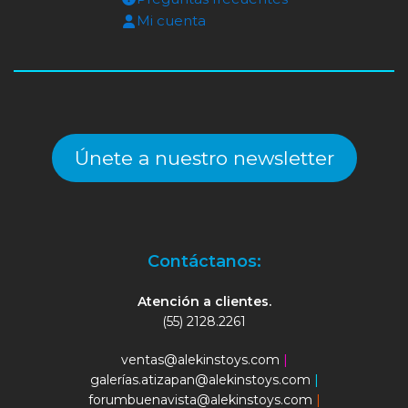
Mi cuenta
Únete a nuestro newsletter
Contáctanos:
Atención a clientes.
(55) 2128.2261
ventas@alekinstoys.com
|
galerías.atizapan@alekinstoys.com
|
forumbuenavista@alekinstoys.com
|