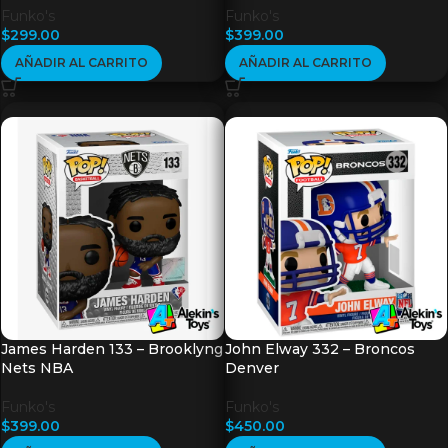
Funko's
Funko's
$
299.00
$
399.00
AÑADIR AL CARRITO
AÑADIR AL CARRITO
James Harden 133 – Brooklyng
John Elway 332 – Broncos
Nets NBA
Denver
Funko's
Funko's
$
399.00
$
450.00