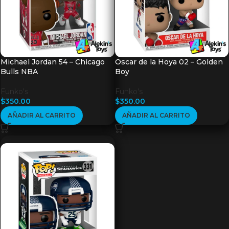
Michael Jordan 54 – Chicago
Oscar de la Hoya 02 – Golden
Bulls NBA
Boy
Funko's
Funko's
$
350.00
$
350.00
AÑADIR AL CARRITO
AÑADIR AL CARRITO