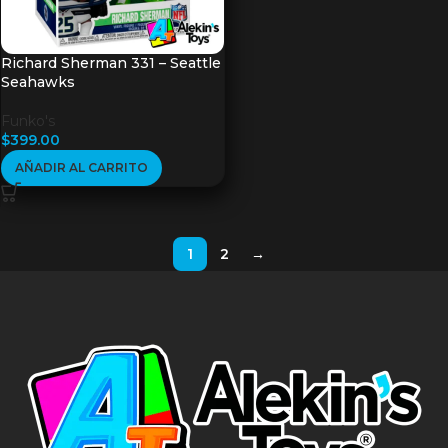
Richard Sherman 331 – Seattle
Seahawks
Funko's
$
399.00
AÑADIR AL CARRITO
1
2
→