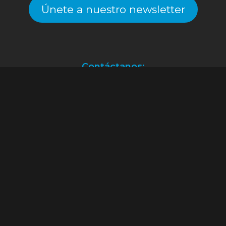
Únete a nuestro newsletter
Contáctanos:
Atención a clientes.
(55) 2128.2261
ventas@alekinstoys.com
|
galerías.atizapan@alekinstoys.com
|
forumbuenavista@alekinstoys.com
|
recursoshumanos@alekinstoys.com
Facebook
Instagram
YouTube
WhatsApp