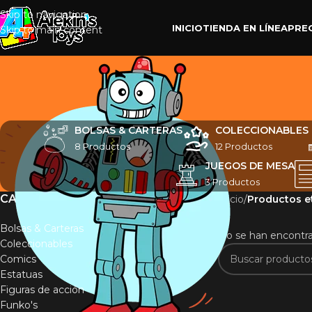
Skip to navigation
INICIO
TIENDA EN LÍNEA
PRE
Skip to main content
BOLSAS & CARTERAS
COLECCIONABLES
8 Productos
12 Productos
JUEGOS DE MESA
3 Productos
CATEGORÍAS
Inicio
/
Productos e
Bolsas & Carteras
No se han encontra
Coleccionables
Comics
Estatuas
Figuras de acción
Funko's