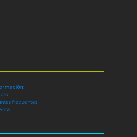
formación:
acto
ntas frecuentes
enta