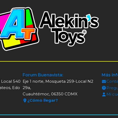
Forum Buenavista:
Más in
, Local 540
Eje 1 norte, Mosqueta 259-Local N2
Cont
ateos, Edo
29a,
Pregu
Cuauhtémoc, 06350 CDMX
Mi cu
¿Cómo llegar?