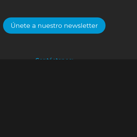
Únete a nuestro newsletter
Contáctanos:
Atención a clientes.
(55) 2128.2261
an@alekinstoys.com
|
forumbuenavista@alekinstoys.com
|
recur
Facebook
Instagram
YouTube
WhatsApp
by:
Joey Alvarado