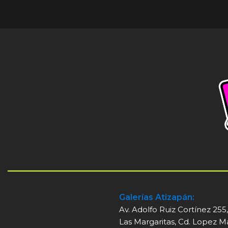
Decor
Et vestibulum quis a
suspendisse
Galerías Atizapán:
Av. Adolfo Ruiz Cortínez 255
Las Margaritas, Cd. Lopez M