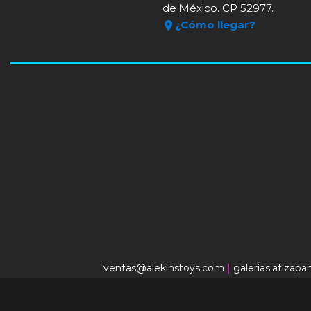
de México. CP 52977.
¿Cómo llegar?
ventas@alekinstoys.com
|
galerías.atizap