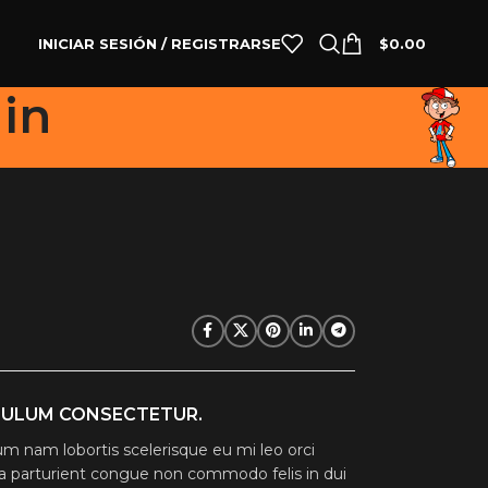
INICIAR SESIÓN / REGISTRARSE
$
0.00
in
BULUM CONSECTETUR.
um nam lobortis scelerisque eu mi leo orci
 a parturient congue non commodo felis in dui