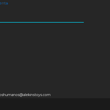
enta
soshumanos@alekinstoys.com