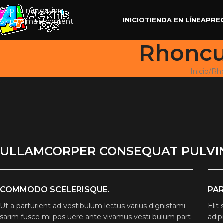
Skip to navigation
INICIO
TIENDA EN LÍNEA
PRE
Skip to main content
Rhoncus
Inicio
/
Rho
ULLAMCORPER CONSEQUAT PULVI
COMMODO SCELERISQUE.
PAR
Ut a parturient ad vestibulum lectus varius dignistami
Elit
sarim fusce mi pos uere ante vivamus vesti bulum part
adip