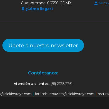
Cuauhtémoc, 06350 CDMX
Mi cu
¿Cómo llegar?
Únete a nuestro newsletter
Contáctanos:
Atención a clientes.
(55) 2128.2261
an@alekinstoys.com
|
forumbuenavista@alekinstoys.com
|
recur