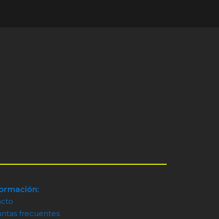
formación:
acto
ntas frecuentes