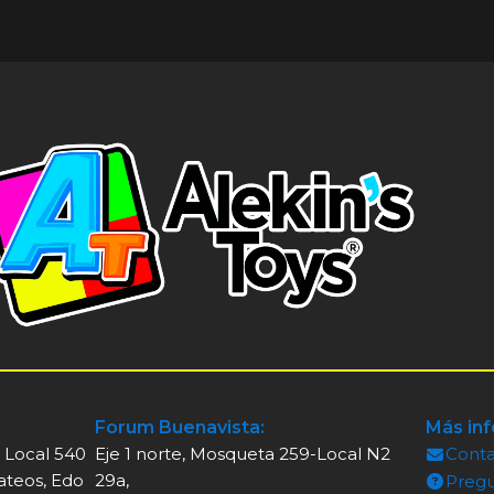
Forum Buenavista:
Más in
, Local 540
Eje 1 norte, Mosqueta 259-Local N2
Cont
ateos, Edo
29a,
Pregu