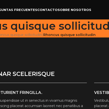
GUNTAS FRECUENTES
CONTACTO
SOBRE NOSOTROS
 quisque sollicitud
ncus quisque sollicitudin
/
Rhoncus quisque sollicitudin
NAR SCELERISQUE
TURIENT FRINGILLA.
VESTI
 suspendisse ut in senectus in vivamus magnis
Vestibul
iscing placerat accumsan laoreet nec penatibus a
placerat