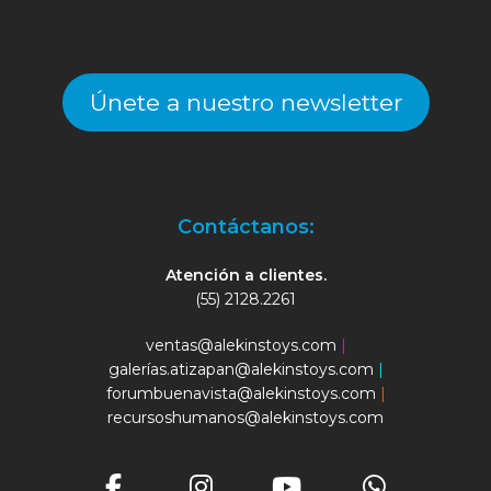
Únete a nuestro newsletter
Contáctanos:
Atención a clientes.
(55) 2128.2261
ventas@alekinstoys.com
|
galerías.atizapan@alekinstoys.com
|
forumbuenavista@alekinstoys.com
|
recursoshumanos@alekinstoys.com