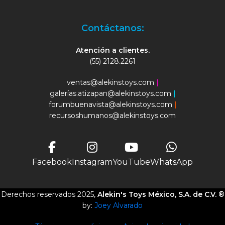
Contáctanos:
Atención a clientes.
(55) 2128.2261
ventas@alekinstoys.com
|
galerías.atizapan@alekinstoys.com
|
forumbuenavista@alekinstoys.com
|
recursoshumanos@alekinstoys.com
Facebook
Instagram
YouTube
WhatsApp
Derechos reservados 2025,
Alekin's Toys México, S.A. de C.V. ®
by:
Joey Alvarado