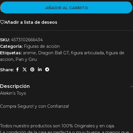
AÑADIR AL CARRITO
Añadir a lista de deseos
SKU:
4573102666434
Categoría:
Figuras de acción
Etiquetas:
anime
,
Dragon Ball GT
,
figura articulada
,
figura de
accion
,
Pan y Giru
Share:
Descripción
Alekin’s Toys
Compra Seguro! y con Confianza!
Todos nuestro productos son 100% Originales y en caja.
La condición de la caja es perfecta o muy buena, a menos que