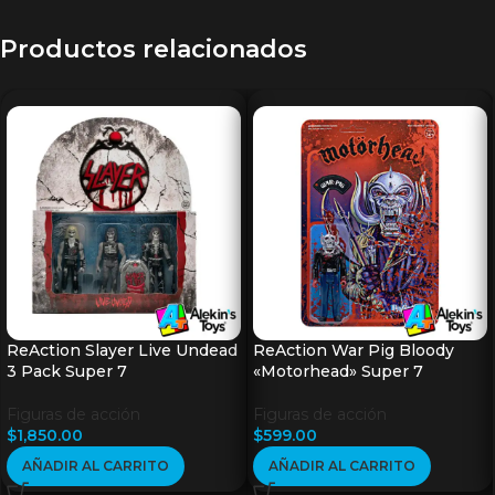
Productos relacionados
ReAction Slayer Live Undead
ReAction War Pig Bloody
3 Pack Super 7
«Motorhead» Super 7
Figuras de acción
Figuras de acción
$
1,850.00
$
599.00
AÑADIR AL CARRITO
AÑADIR AL CARRITO