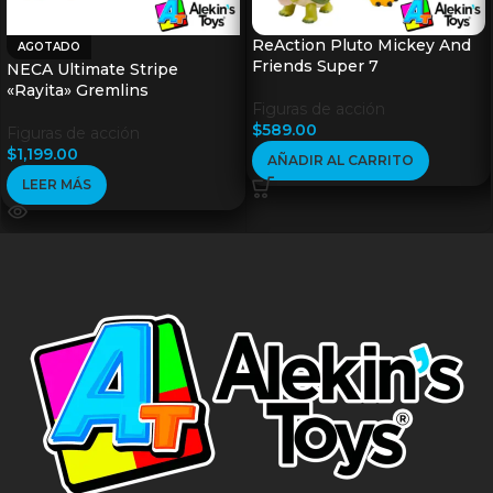
ReAction Pluto Mickey And
AGOTADO
Friends Super 7
NECA Ultimate Stripe
«Rayita» Gremlins
Figuras de acción
$
589.00
Figuras de acción
$
1,199.00
AÑADIR AL CARRITO
LEER MÁS