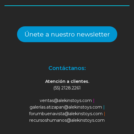
Únete a nuestro newsletter
Contáctanos:
Atención a clientes.
(55) 2128.2261
ventas@alekinstoys.com
|
galerías.atizapan@alekinstoys.com
|
forumbuenavista@alekinstoys.com
|
recursoshumanos@alekinstoys.com