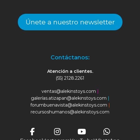
Únete a nuestro newsletter
Contáctanos:
Atención a clientes.
(55) 2128.2261
ventas@alekinstoys.com
|
galerías.atizapan@alekinstoys.com
|
forumbuenavista@alekinstoys.com
|
recursoshumanos@alekinstoys.com