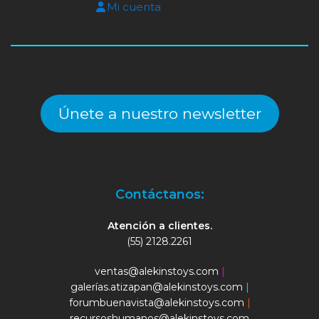
Mi cuenta
Únete a nuestro newsletter
Contáctanos:
Atención a clientes.
(55) 2128.2261
ventas@alekinstoys.com
|
galerías.atizapan@alekinstoys.com
|
forumbuenavista@alekinstoys.com
|
recursoshumanos@alekinstoys.com