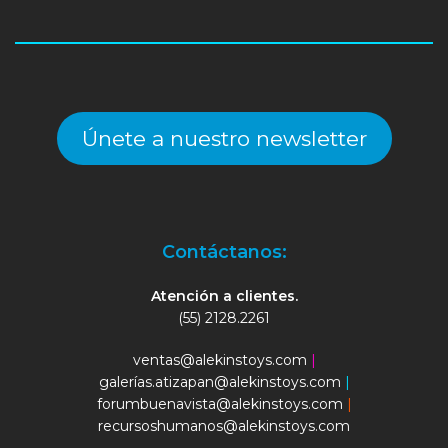
Únete a nuestro newsletter
Contáctanos:
Atención a clientes.
(55) 2128.2261
ventas@alekinstoys.com
|
galerías.atizapan@alekinstoys.com
|
forumbuenavista@alekinstoys.com
|
recursoshumanos@alekinstoys.com