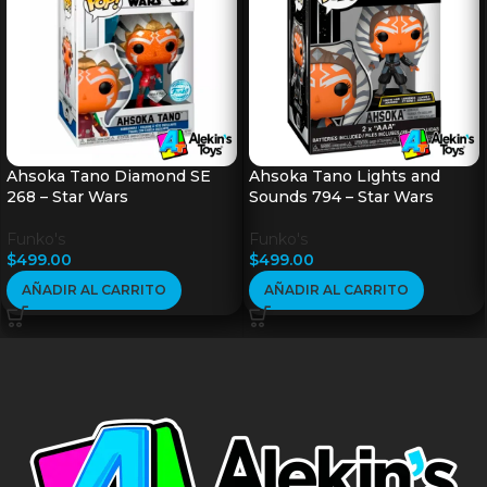
Ahsoka Tano Diamond SE
Ahsoka Tano Lights and
268 – Star Wars
Sounds 794 – Star Wars
Funko's
Funko's
$
499.00
$
499.00
AÑADIR AL CARRITO
AÑADIR AL CARRITO