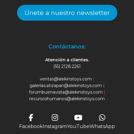
Únete a nuestro newsletter
Contáctanos:
Atención a clientes.
(55) 2128.2261
ventas@alekinstoys.com
|
galerías.atizapan@alekinstoys.com
|
forumbuenavista@alekinstoys.com
|
recursoshumanos@alekinstoys.com
Facebook
Instagram
YouTube
WhatsApp