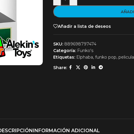
AÑADI
Añadir a lista de deseos
SKU:
889698797474
Categoría:
Funko's
Etiquetas:
Elphaba
,
funko pop
,
pelicul
Share:
DESCRIPCIÓN
INFORMACIÓN ADICIONAL