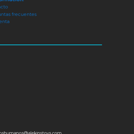
acto
ntas frecuentes
enta
soshumanos@alekinstoys.com