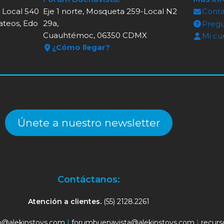
, Local 540
Eje 1 norte, Mosqueta 259-Local N2
Cont
ateos, Edo
29a,
Pregu
Cuauhtémoc, 06350 CDMX
Mi cu
¿Cómo llegar?
Únete a nuestro newsletter
Contáctanos:
Atención a clientes.
(55) 2128.2261
an@alekinstoys.com
|
forumbuenavista@alekinstoys.com
|
recur