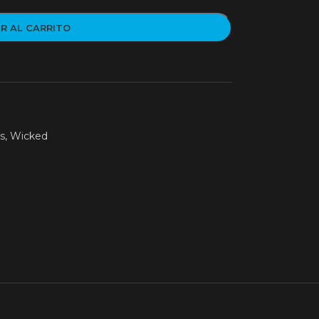
R AL CARRITO
as
,
Wicked