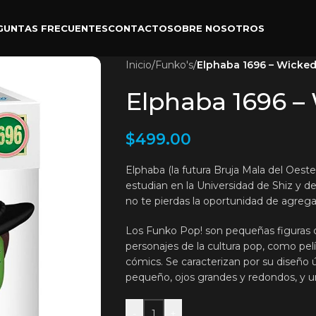
GUNTAS FRECUENTES
CONTACTO
SOBRE NOSOTROS
Inicio
/
Funko's
/
Elphaba 1696 – Wicke
Elphaba 1696 –
$
499.00
Elphaba (la futura Bruja Mala del Oeste)
estudian en la Universidad de Shiz y d
no te pierdas la oportunidad de agrega
Los Funko Pop! son pequeñas figuras c
personajes de la cultura pop, como pelí
cómics. Se caracterizan por su diseño
pequeño, ojos grandes y redondos, y un
-
+