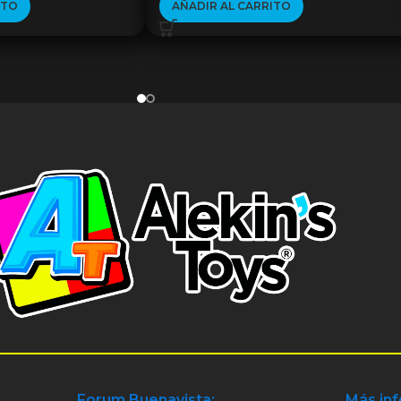
ITO
AÑADIR AL CARRITO
Forum Buenavista:
Más in