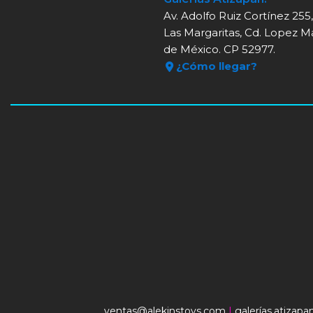
Av. Adolfo Ruiz Cortínez 255
Las Margaritas, Cd. Lopez M
de México. CP 52977.
¿Cómo llegar?
ventas@alekinstoys.com
|
galerías.atizap