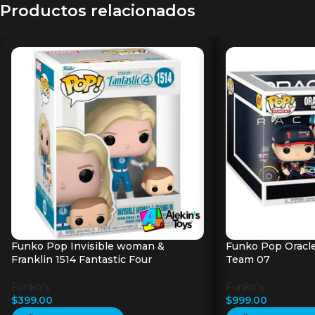
Productos relacionados
Funko Pop Invisible woman &
Funko Pop Oracle
Franklin 1514 Fantastic Four
Team 07
Funko's
Funko's
$
399.00
$
999.00