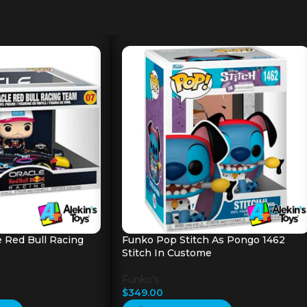
 Red Bull Racing
Funko Pop Stitch As Pongo 1462
Stitch In Custome
Funko's
$
349.00