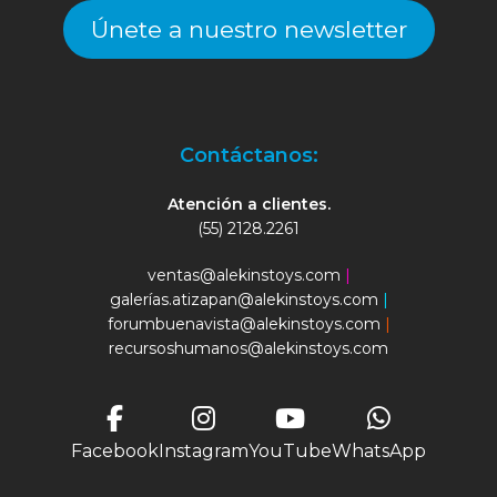
Únete a nuestro newsletter
Contáctanos:
Atención a clientes.
(55) 2128.2261
ventas@alekinstoys.com
|
galerías.atizapan@alekinstoys.com
|
forumbuenavista@alekinstoys.com
|
recursoshumanos@alekinstoys.com
Facebook
Instagram
YouTube
WhatsApp