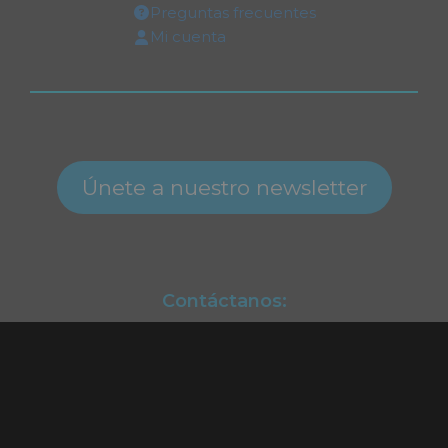
Preguntas frecuentes
Mi cuenta
Únete a nuestro newsletter
Contáctanos:
Atención a clientes.
(55) 2128.2261
ventas@alekinstoys.com
|
galerías.atizapan@alekinstoys.com
|