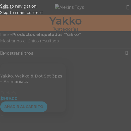
Skip to navigation
MENU
Skip to main content
Yakko
Categorías
Inicio
/
Productos etiquetados “Yakko”
Mostrando el único resultado
Mostrar filtros
Yakko, Wakko & Dot Set 3pzs
– Animaniacs
Funko's
$
999.00
AÑADIR AL CARRITO