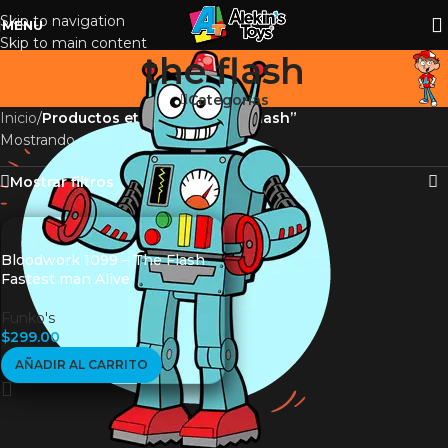
Skip to navigation
MENU
Skip to main content
the flash
Categorías
Inicio
/
Productos etiquetados “the flash”
Mostrando el único resultado
Mostrar filtros
Bloodwork 1099 – The Flash
Fastest man Alive
Funko's
$
299.00
AÑADIR AL CARRITO