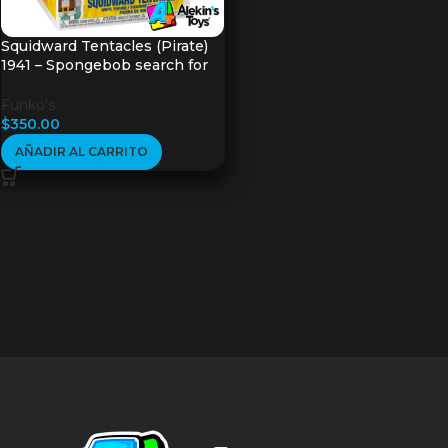
Squidward Tentacles (Pirate)
1941 – Spongebob search for
Squarepants
Funko's
$
350.00
AÑADIR AL CARRITO