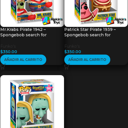
Mr.Krabs Pirate 1942 –
Patrick Star Pirate 1939 –
Spongebob search for
Spongebob search for
Squarepants
squarepants
Funko's
Funko's
$
350.00
$
350.00
AÑADIR AL CARRITO
AÑADIR AL CARRITO