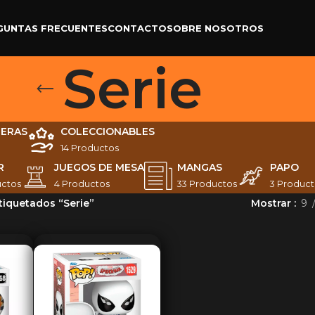
GUNTAS FRECUENTES
CONTACTO
SOBRE NOSOTROS
Serie
TERAS
COLECCIONABLES
14 Productos
R
JUEGOS DE MESA
MANGAS
PAPO
uctos
4 Productos
33 Productos
3 Product
tiquetados “Serie”
Mostrar
9