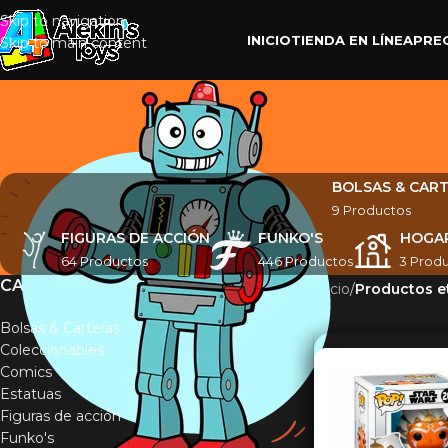
Skip to navigation
INICIO
TIENDA EN LÍNEA
PRE
Skip to main content
BOLSAS & CAR
9 Productos
FIGURAS DE ACCIÓN
FUNKO'S
HOGA
64 Productos
446 Productos
3 Prod
CATEGORÍAS
Inicio
/
Productos e
Bolsas & Carteras
Coleccionables
Comics
Estatuas
Figuras de acción
Funko's