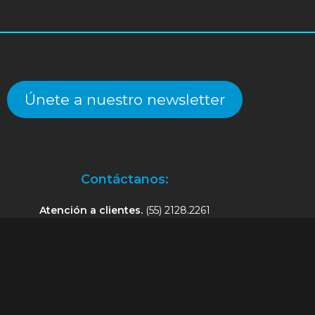
Únete a nuestro newsletter
Contáctanos:
Atención a clientes.
(55) 2128.2261
an@alekinstoys.com
|
forumbuenavista@alekinstoys.com
|
recur
Facebook
Instagram
YouTube
WhatsApp