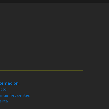
formación:
acto
ntas frecuentes
enta