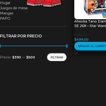
Hogar
Juegos de mesa
Mangas
PAPO
Ahsoka Tano Dia
SE 268 – Star War
Funko's
FILTRAR POR PRECIO
$
499.00
AÑADIR AL CARRI
Precio:
$390
—
$500
FILTRAR