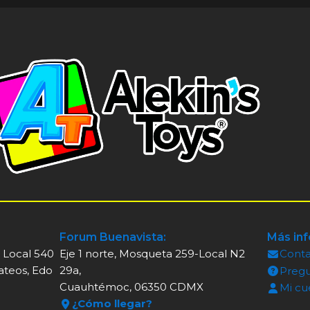
Forum Buenavista:
Más in
, Local 540
Eje 1 norte, Mosqueta 259-Local N2
Cont
ateos, Edo
29a,
Pregu
Cuauhtémoc, 06350 CDMX
Mi cu
¿Cómo llegar?