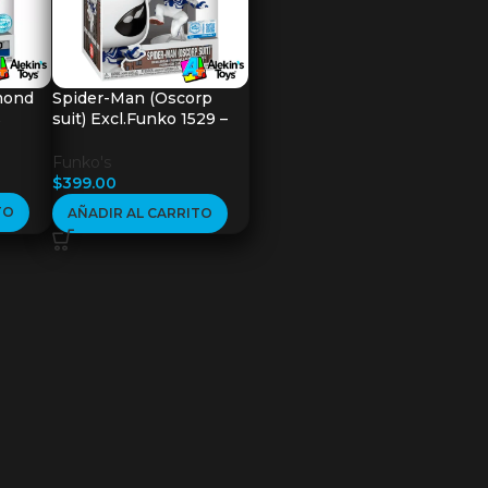
mond
Spider-Man (Oscorp
s
suit) Excl.Funko 1529 –
Your Friendly
Neighborhood Spider-
Funko's
Man
$
399.00
TO
AÑADIR AL CARRITO