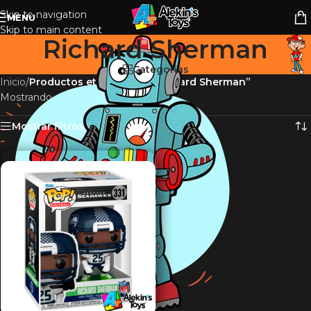
Skip to navigation
MENU
Skip to main content
Richard Sherman
Categorías
Inicio
/
Productos etiquetados “Richard Sherman”
Mostrando el único resultado
Mostrar filtros