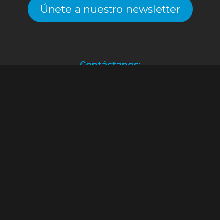
Únete a nuestro newsletter
Contáctanos:
Atención a clientes.
(55) 2128.2261
ventas@alekinstoys.com
|
galerías.atizapan@alekinstoys.com
|
forumbuenavista@alekinstoys.com
|
recursoshumanos@alekinstoys.com
Facebook
Instagram
YouTube
WhatsApp