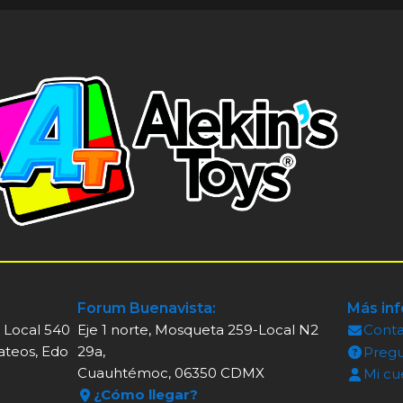
Forum Buenavista:
Más in
, Local 540
Eje 1 norte, Mosqueta 259-Local N2
Cont
ateos, Edo
29a,
Pregu
Cuauhtémoc, 06350 CDMX
Mi cu
¿Cómo llegar?