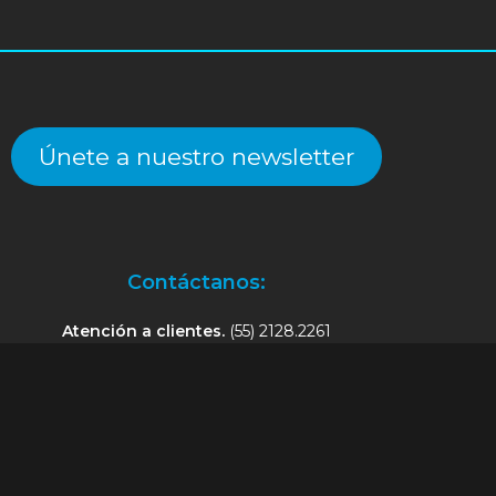
Únete a nuestro newsletter
Contáctanos:
Atención a clientes.
(55) 2128.2261
an@alekinstoys.com
|
forumbuenavista@alekinstoys.com
|
recur
Facebook
Instagram
YouTube
WhatsApp