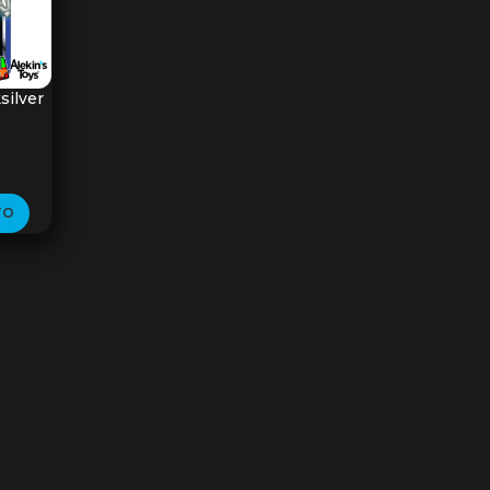
silver
TO