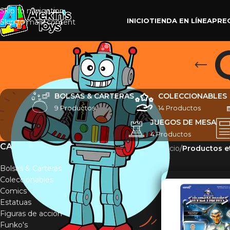
Skip to navigation
INICIO
TIENDA EN LÍNEA
PRE
Skip to main content
BOLSAS & CARTERAS
COLECCIONABLES
9 Productos
14 Productos
JUEGOS DE MESA
4 Productos
CATEGORÍAS
Inicio
/
Productos e
Bolsas & Carteras
Coleccionables
Comics
Estatuas
Figuras de acción
Funko's