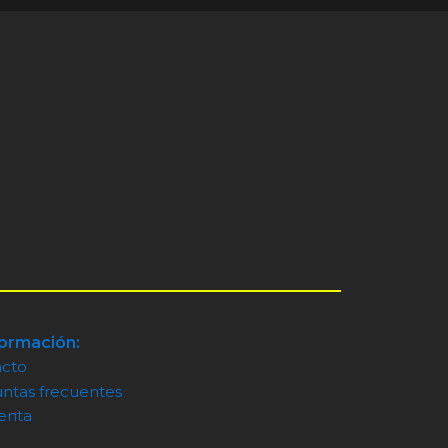
formación:
acto
ntas frecuentes
enta