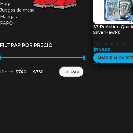
Hogar
Juegos de mesa
Mangas
PAPO
S7 ReAction Quick
SilverHawks
Figuras de acción
FILTRAR POR PRECIO
$
749.00
AÑADIR AL CARRI
Precio:
$740
—
$750
FILTRAR