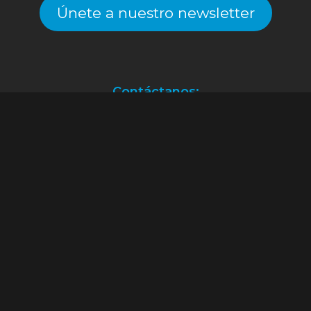
Únete a nuestro newsletter
Contáctanos:
Atención a clientes.
(55) 2128.2261
ventas@alekinstoys.com
|
galerías.atizapan@alekinstoys.com
|
forumbuenavista@alekinstoys.com
|
recursoshumanos@alekinstoys.com
Facebook
Instagram
YouTube
WhatsApp