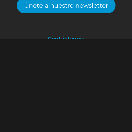
Únete a nuestro newsletter
Contáctanos:
Atención a clientes.
(55) 2128.2261
ventas@alekinstoys.com
|
galerías.atizapan@alekinstoys.com
|
forumbuenavista@alekinstoys.com
|
recursoshumanos@alekinstoys.com
Facebook
Instagram
YouTube
WhatsApp