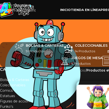
Skip to navigation
INICIO
TIENDA EN LÍNEA
PRE
Skip to main content
BOLSAS & CARTERAS
COLECCIONABLES
9 Productos
14 Productos
JUEGOS DE MESA
4 Productos
CATEGORÍAS
Inicio
/
Productos e
Bolsas & Carteras
Coleccionables
Comics
Estatuas
Figuras de acción
Funko's