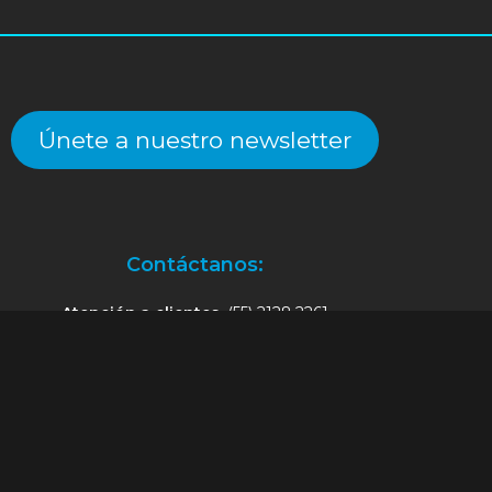
Únete a nuestro newsletter
Contáctanos:
Atención a clientes.
(55) 2128.2261
an@alekinstoys.com
|
forumbuenavista@alekinstoys.com
|
recur
Facebook
Instagram
YouTube
WhatsApp