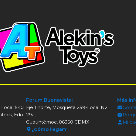
Forum Buenavista:
Más in
, Local 540
Eje 1 norte, Mosqueta 259-Local N2
Cont
ateos, Edo
29a,
Pregu
Cuauhtémoc, 06350 CDMX
Mi cu
¿Cómo llegar?