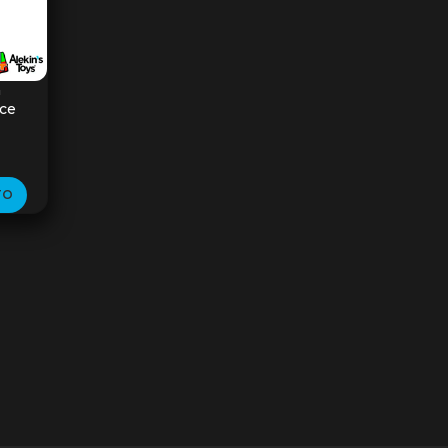
a
ece
TO