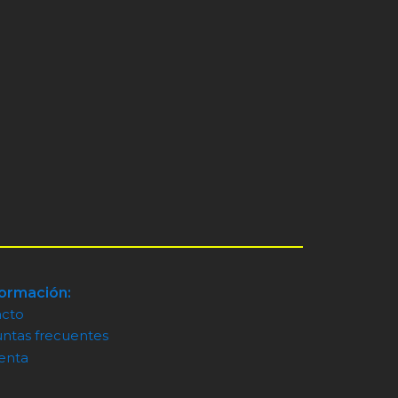
formación:
acto
ntas frecuentes
enta