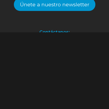
Únete a nuestro newsletter
Contáctanos:
Atención a clientes.
(55) 2128.2261
ventas@alekinstoys.com
|
galerías.atizapan@alekinstoys.com
|
forumbuenavista@alekinstoys.com
|
recursoshumanos@alekinstoys.com
Facebook
Instagram
YouTube
WhatsApp