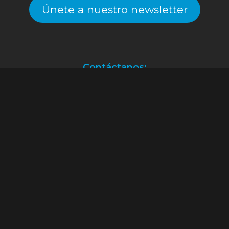
Únete a nuestro newsletter
Contáctanos:
Atención a clientes.
(55) 2128.2261
ventas@alekinstoys.com
|
galerías.atizapan@alekinstoys.com
|
forumbuenavista@alekinstoys.com
|
recursoshumanos@alekinstoys.com
Facebook
Instagram
YouTube
WhatsApp