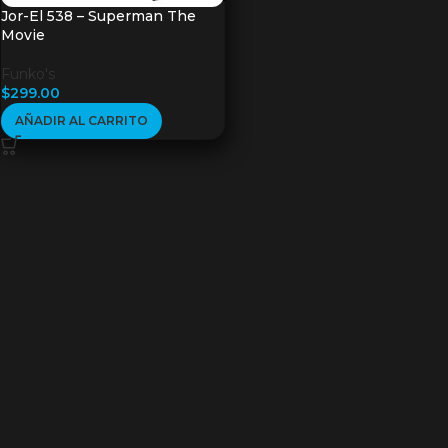
Jor-El 538 – Superman The
Movie
Funko's
$
299.00
AÑADIR AL CARRITO