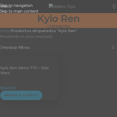
Skip to navigation
MENU
Skip to main content
Kylo Ren
Categorías
Inicio
/
Productos etiquetados “Kylo Ren”
Mostrando el único resultado
Mostrar filtros
Kylo Ren Retro 770 – Star
Wars
Funko's
$
349.00
AÑADIR AL CARRITO