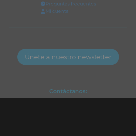
Preguntas frecuentes
Mi cuenta
Únete a nuestro newsletter
Contáctanos:
Atención a clientes.
(55) 2128.2261
ventas@alekinstoys.com
|
galerías.atizapan@alekinstoys.com
|