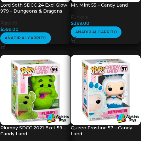
Lord Soth SDCC 24 Excl Glow
Mr. Mint 55 – Candy Land
979 – Dungeons & Dragons
Funko's
Funko's
$
399.00
$
599.00
AÑADIR AL CARRITO
AÑADIR AL CARRITO
Plumpy SDCC 2021 Excl. 59 –
Queen Frostine 57 – Candy
Candy Land
Land