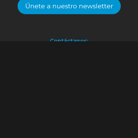
Únete a nuestro newsletter
Contáctanos:
Atención a clientes.
(55) 2128.2261
ventas@alekinstoys.com
|
galerías.atizapan@alekinstoys.com
|
forumbuenavista@alekinstoys.com
|
recursoshumanos@alekinstoys.com
Facebook
Instagram
YouTube
WhatsApp