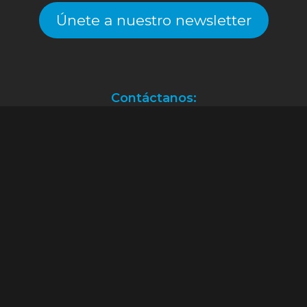
Únete a nuestro newsletter
Contáctanos:
Atención a clientes.
(55) 2128.2261
ventas@alekinstoys.com
|
galerías.atizapan@alekinstoys.com
|
forumbuenavista@alekinstoys.com
|
recursoshumanos@alekinstoys.com
Facebook
Instagram
YouTube
WhatsApp