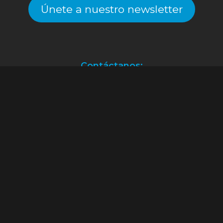
Únete a nuestro newsletter
Contáctanos:
Atención a clientes.
(55) 2128.2261
ventas@alekinstoys.com
|
galerías.atizapan@alekinstoys.com
|
forumbuenavista@alekinstoys.com
|
recursoshumanos@alekinstoys.com
Facebook
Instagram
YouTube
WhatsApp