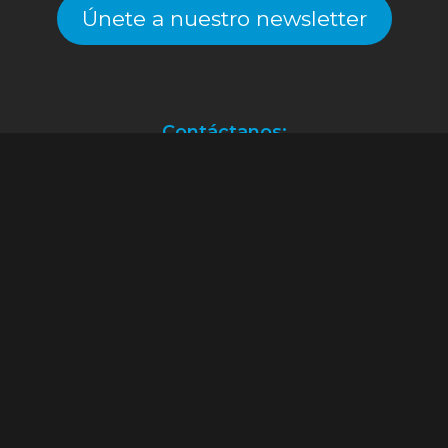
Únete a nuestro newsletter
Contáctanos:
Atención a clientes.
(55) 2128.2261
ventas@alekinstoys.com
|
galerías.atizapan@alekinstoys.com
|
forumbuenavista@alekinstoys.com
|
recursoshumanos@alekinstoys.com
Facebook
Instagram
YouTube
WhatsApp