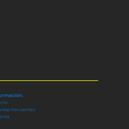
formación:
acto
ntas frecuentes
enta