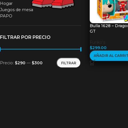
Hogar
Juegos de mesa
PAPO
Bulla 1628 – Drago
GT
FILTRAR POR PRECIO
Funko's
$
299.00
AÑADIR AL CARRI
Precio:
$290
—
$300
FILTRAR