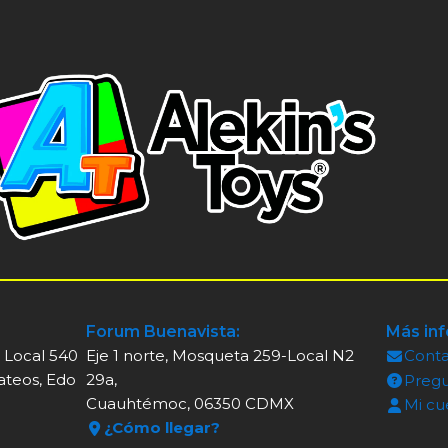
Forum Buenavista:
Más in
, Local 540
Eje 1 norte, Mosqueta 259-Local N2
Cont
ateos, Edo
29a,
Pregu
Cuauhtémoc, 06350 CDMX
Mi cu
¿Cómo llegar?