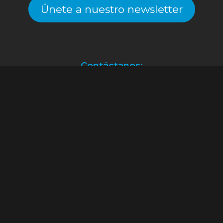
Únete a nuestro newsletter
Contáctanos:
Atención a clientes.
(55) 2128.2261
ventas@alekinstoys.com
|
galerías.atizapan@alekinstoys.com
|
forumbuenavista@alekinstoys.com
|
recursoshumanos@alekinstoys.com
Facebook
Instagram
YouTube
WhatsApp