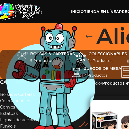
Skip to navigation
INICIO
TIENDA EN LÍNEA
PRE
Skip to main content
Al
BOLSAS & CARTERAS
COLECCIONABLES
9 Productos
14 Productos
JUEGOS DE MESA
4 Productos
CATEGORÍAS
Inicio
/
Productos e
Bolsas & Carteras
Coleccionables
Comics
Estatuas
Figuras de acción
Funko's