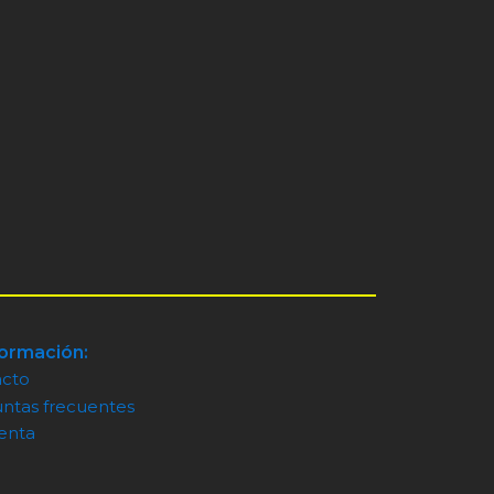
formación:
acto
ntas frecuentes
enta