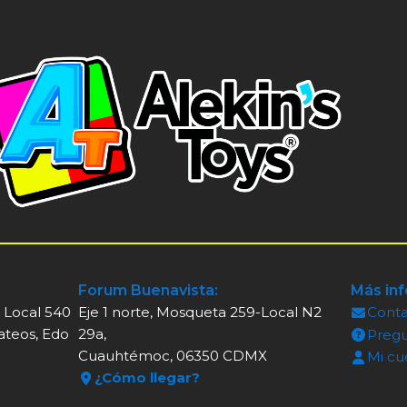
Forum Buenavista:
Más in
, Local 540
Eje 1 norte, Mosqueta 259-Local N2
Cont
ateos, Edo
29a,
Pregu
Cuauhtémoc, 06350 CDMX
Mi cu
¿Cómo llegar?