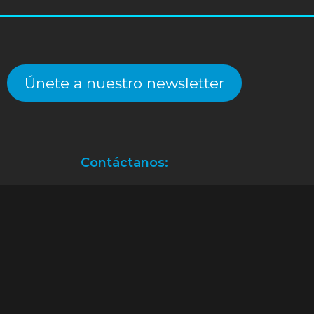
Únete a nuestro newsletter
Contáctanos:
Atención a clientes.
(55) 2128.2261
an@alekinstoys.com
|
forumbuenavista@alekinstoys.com
|
recur
Facebook
Instagram
YouTube
WhatsApp